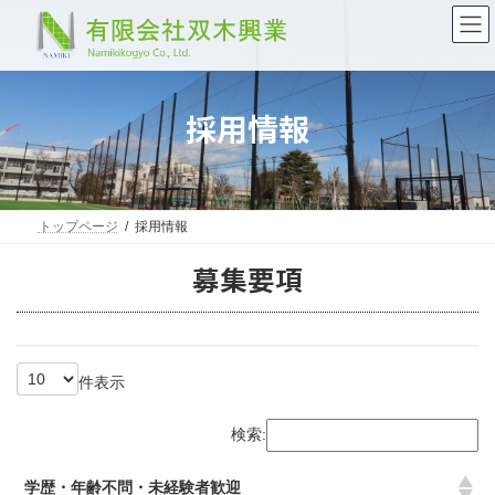
コ
ナ
ン
ビ
テ
ゲ
ン
ー
ツ
シ
へ
ョ
採用情報
ス
ン
キ
に
ッ
移
プ
動
トップページ
採用情報
募集要項
件表示
検索:
学歴・年齢不問・未経験者歓迎