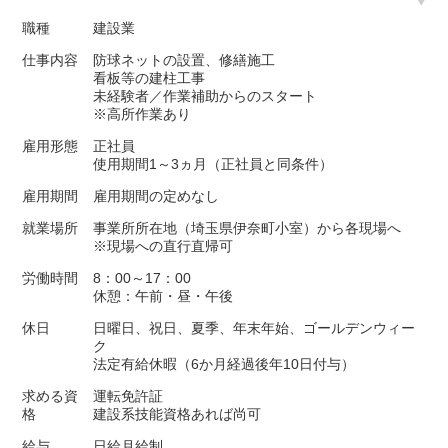
職種
建設業
仕事内容
防球ネットの設置、修繕施工
看板等の建柱工事
未経験者／作業補助からのスタート
※高所作業あり
雇用形態
正社員
使用期間1～3ヵ月（正社員と同条件）
雇用期間
雇用期間の定めなし
就業場所
事業所所在地（埼玉県伊奈町小室）から各現場へ
※現場への直行直帰可
労働時間
8：00～17：00
休憩：午前・昼・午後
休日
日曜日、祝日、夏季、年末年始、ゴールデンウィー
ク
法定有給休暇（6か月経過後年10日付与）
求める資
運転免許証
格
建設系技能資格あれば尚可
給与
日給月給制