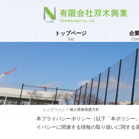
コ
ナ
ン
ビ
テ
ゲ
ン
ー
ツ
シ
トップページ
企
へ
ョ
Top
Com
ス
ン
キ
に
ッ
移
プ
動
トップページ
個人情報保護方針
本プライバシーポリシー（以下「本ポリシー
イバシーに関連する情報の取り扱いに関する